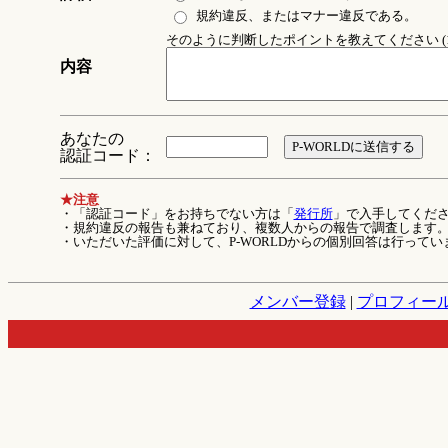
規約違反、またはマナー違反である。
そのように判断したポイントを教えてください (1
内容
あなたの
認証コード：
★注意
・「認証コード」をお持ちでない方は「
発行所
」で入手してくだ
・規約違反の報告も兼ねており、複数人からの報告で調査します
・いただいた評価に対して、P-WORLDからの個別回答は行ってい
メンバー登録
|
プロフィー