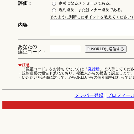
評価：
参考になるメッセージである。
規約違反、またはマナー違反である。
そのように判断したポイントを教えてください (1
内容
あなたの
認証コード：
★注意
・「認証コード」をお持ちでない方は「
発行所
」で入手してくだ
・規約違反の報告も兼ねており、複数人からの報告で調査します
・いただいた評価に対して、P-WORLDからの個別回答は行ってい
メンバー登録
|
プロフィー