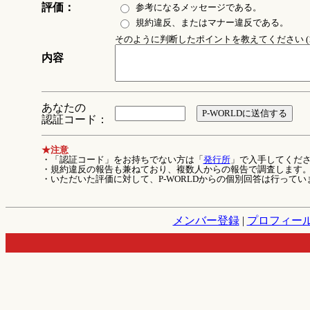
評価：
参考になるメッセージである。
規約違反、またはマナー違反である。
そのように判断したポイントを教えてください (1
内容
あなたの
認証コード：
★注意
・「認証コード」をお持ちでない方は「
発行所
」で入手してくだ
・規約違反の報告も兼ねており、複数人からの報告で調査します
・いただいた評価に対して、P-WORLDからの個別回答は行ってい
メンバー登録
|
プロフィー