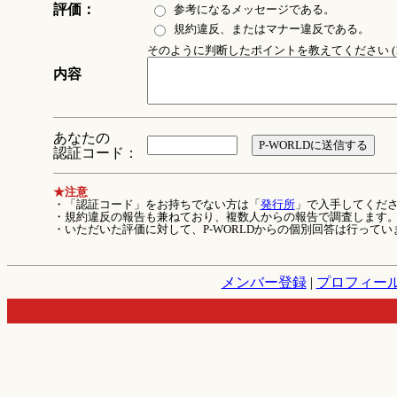
評価：
参考になるメッセージである。
規約違反、またはマナー違反である。
そのように判断したポイントを教えてください (1
内容
あなたの
認証コード：
★注意
・「認証コード」をお持ちでない方は「
発行所
」で入手してくだ
・規約違反の報告も兼ねており、複数人からの報告で調査します
・いただいた評価に対して、P-WORLDからの個別回答は行ってい
メンバー登録
|
プロフィー