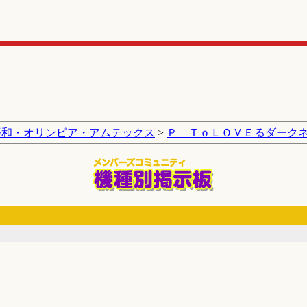
平和・オリンピア・アムテックス
>
Ｐ ＴｏＬＯＶＥるダーク