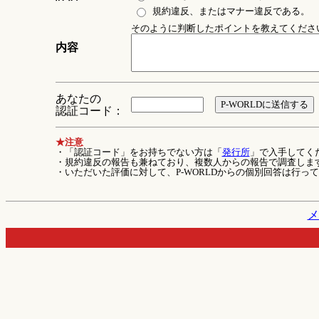
規約違反、またはマナー違反である。
そのように判断したポイントを教えてください 
内容
あなたの
認証コード：
★注意
・「認証コード」をお持ちでない方は「
発行所
」で入手してく
・規約違反の報告も兼ねており、複数人からの報告で調査しま
・いただいた評価に対して、P-WORLDからの個別回答は行っ
メ