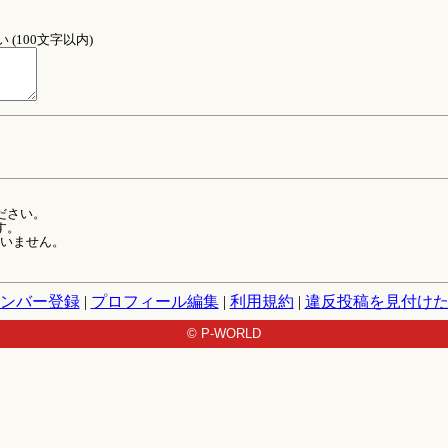
(100文字以内)
ださい。
す。
ていません。
ンバー登録
|
プロフィール編集
|
利用規約
|
違反投稿を見付け
© P-WORLD