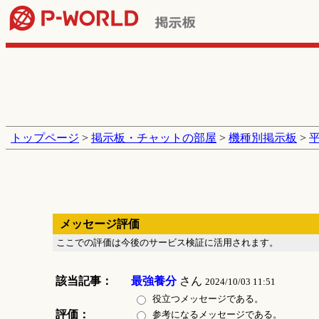
トップページ
>
掲示板・チャットの部屋
>
機種別掲示板
>
メッセージ評価
ここでの評価は今後のサービス検証に活用されます。
該当記事：
最強養分
さん
2024/10/03 11:51
役立つメッセージである。
評価：
参考になるメッセージである。