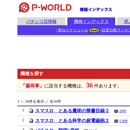
パチンコ店情報
機種インデックス
求
|
新台スケジュール
|
設置台数ランキ
機種を探す
36
「
藤商事
」
に該当する機種は、
件あります。
1 ～ 36件を表示 ／ 全36件
1
スマスロ とある魔術の禁書目録２
28件
2
スマスロ とある科学の超電磁砲２
158件
3