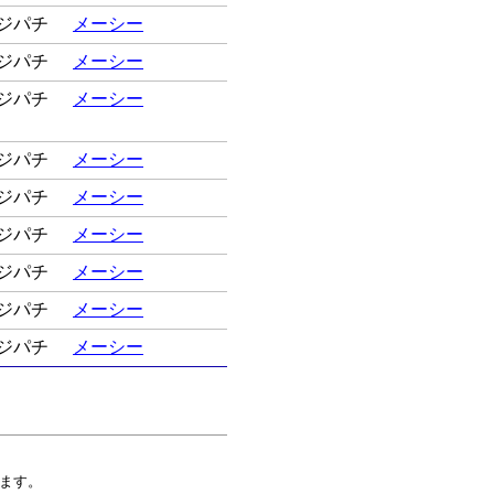
ジパチ
メーシー
ジパチ
メーシー
ジパチ
メーシー
ジパチ
メーシー
ジパチ
メーシー
ジパチ
メーシー
ジパチ
メーシー
ジパチ
メーシー
ジパチ
メーシー
ます。