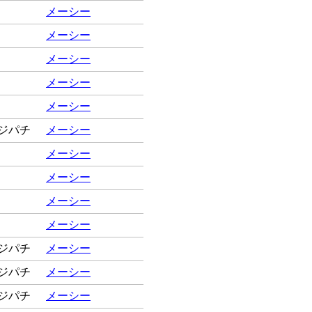
メーシー
メーシー
メーシー
メーシー
メーシー
ジパチ
メーシー
メーシー
メーシー
メーシー
メーシー
ジパチ
メーシー
ジパチ
メーシー
ジパチ
メーシー