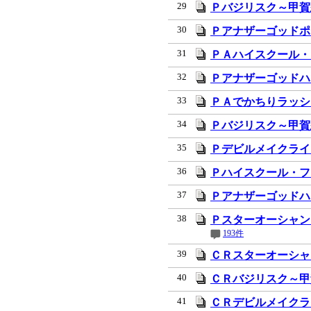
29
Ｐバジリスク～甲賀
30
Ｐアナザーゴッドポ
31
ＰＡハイスクール・
32
Ｐアナザーゴッドハ
33
ＰＡでかちりラッシ
34
Ｐバジリスク～甲賀
35
Ｐデビルメイクライ
36
Ｐハイスクール・フ
37
Ｐアナザーゴッドハ
38
Ｐスターオーシャン
193件
39
ＣＲスターオーシャ
40
ＣＲバジリスク～甲
41
ＣＲデビルメイクラ