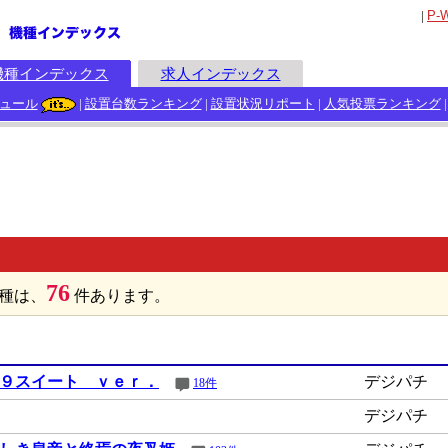
|
P-
機種インデックス
求人インデックス
ュール
|
設置台数ランキング
|
設置状況リポート
|
人気投票ランキング
76
種は、
件あります。
９スイート ｖｅｒ．
デジパチ
18件
デジパチ