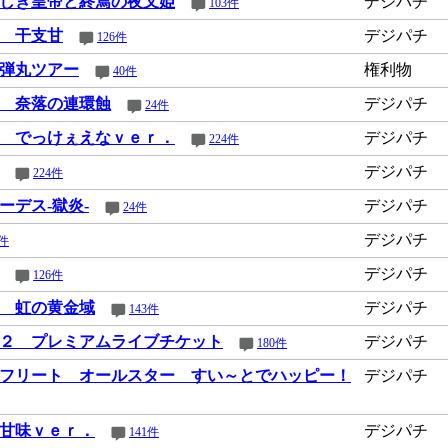
しき皇帝と終焉の夜叉姫
デジパチ
103件
 干支甘
デジパチ
126件
弾丸ツアー
権利物
40件
 奈落の連環蝕
デジパチ
24件
 でっけぇえなｖｅｒ．
デジパチ
224件
デジパチ
224件
ーデス‐獄炎‐
デジパチ
24件
デジパチ
8件
デジパチ
126件
 虹の黄金域
デジパチ
143件
２ プレミアムライブチケット
デジパチ
180件
フリート オールスター すい～とでハッピー！
デジパチ
甘味ｖｅｒ．
デジパチ
141件