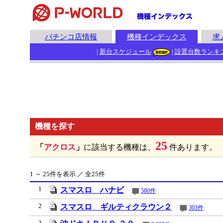
パチンコ店情報
機種インデックス
求
|
新台スケジュール
|
設置台数ランキ
機種を探す
25
「
アクロス
」
に該当する機種は、
件あります。
1 ～ 25件を表示 ／ 全25件
1
スマスロ ハナビ
580件
2
スマスロ ギルティクラウン２
303件
3