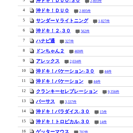
沖ドキ！ＤＵＯ‐３０
2,895件
4
沖ドキ！ＤＵＯ
2,895件
5
サンダーＶライトニング
1,827件
6
沖ドキ！２‐３０
562件
7
ハナビ通
327件
8
ドンちゃん２
469件
9
アレックス
2,034件
10
沖ドキ！バケーション‐３０
44件
11
沖ドキ！バケーション
44件
12
クランキーセレブレーション
9,356件
13
バーサス
3,337件
14
沖ドキ！パラダイス‐３０
15件
15
沖ドキ！トロピカル‐３０
14件
16
ゲッターマウス
702件