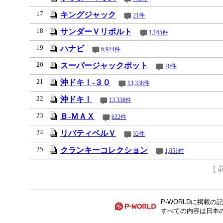
17
キングジャック
21件
18
サンダーＶリボルト
1,165件
19
ハナビ
6,924件
20
スーパージャックポット
70件
21
沖ドキ！‐３０
13,338件
22
沖ドキ！
13,338件
23
Ｂ‐ＭＡＸ
622件
24
リバティベルＶ
32件
25
クランキーコレクション
1,051件
[ 
P-WORLD
に掲載の記
すべての内容は日本